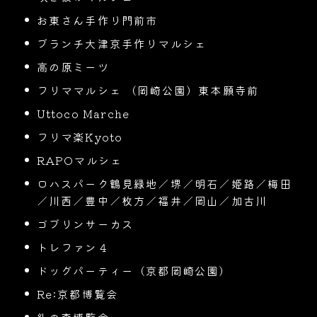
お東さん手作り門前市
ブランチ大津京手作りマルシェ
高の原ミーツ
フリママルシェ （岡崎公園）東本願寺前
Uttoco Marche
フリマ楽Kyoto
RAPOマルシェ
ロハスパーク鶴見緑地／堺／明石／姫路／梅田
／川西／豊中／枚方／福井／岡山／加古川
ゴブリンサーカス
トレファン４
ドッグパーティー（京都岡崎公園）
Re:京都博覧会
糺の森博覧会