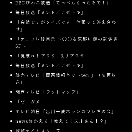
BBCびわこ放送「てっぺんとったるで！」
毎日放送「ミント／ナゼトキ」
「突然ですがクイズです 体張って答え合わ
せ」
「ナニコレ珍百景 〜〇〇＆京都に謎の銅像男
SP〜」
「見破れ！アクター&リアクター」
毎日放送「ミント／ナゼトキ」
読売テレビ「関西情報ネットten.」（※再放
送）
関西テレビ「フットマップ」
「ゼニガメ」
テレビ朝日「出川一成ホランのフシギの会」
newsおかえり「教えて！天才さん！？」
探偵ナイトスクープ